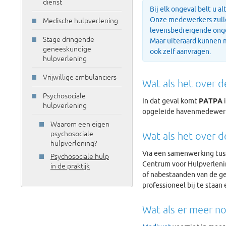
dienst
Bij elk ongeval belt u 
Onze medewerkers zulle
Medische hulpverlening
levensbedreigende onge
Stage dringende
Maar uiteraard kunnen m
geneeskundige
ook zelf aanvragen.
hulpverlening
Vrijwillige ambulanciers
Wat als het over d
Psychosociale
In dat geval komt
PATPA
i
hulpverlening
opgeleide havenmedewerke
Waarom een eigen
psychosociale
Wat als het over 
hulpverlening?
Via een samenwerking tus
Psychosociale hulp
Centrum voor Hulpverlenin
in de praktijk
of nabestaanden van de g
professioneel bij te staan 
Wat als er meer no