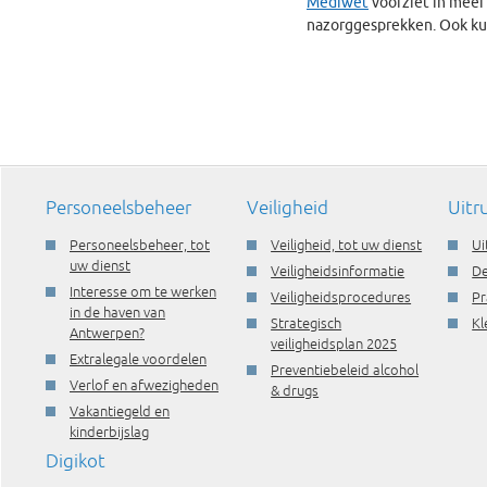
Mediwet
voorziet in meer 
nazorggesprekken. Ook kunn
Personeelsbeheer
Veiligheid
Uitr
Personeelsbeheer, tot
Veiligheid, tot uw dienst
Ui
uw dienst
Veiligheidsinformatie
De
Interesse om te werken
Veiligheidsprocedures
Pr
in de haven van
Strategisch
Kl
Antwerpen?
veiligheidsplan 2025
Extralegale voordelen
Preventiebeleid alcohol
Verlof en afwezigheden
& drugs
Vakantiegeld en
kinderbijslag
Digikot