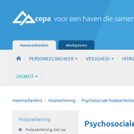
Havenarbeiders
Werkgevers
PERSONEELSBEHEER
VEILIGHEID
UITR
DIGIKOT
Havenarbeiders
/
Hulpverlening
/
Psychosociale hulpverlenin
Hulpverlening
Psychosociale
Hulpverlening, tot uw