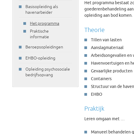
Het programma bestaat z
Basisopleiding als
goederenbehandeling aan d
havenarbeider
opleiding aan bod komen.
Het programma
Theorie
Praktische
informatie
Tillen van lasten
Beroepsopleidingen
Aanslagmateriaal
Arbeidsongevallen en 
EHBO-opleiding
Havenvoertuigen en h
Opleiding psychosociale
Gevaarlijke producten
bedrijfsopvang
Containers
Structuur van de have
EHBO
Praktijk
Leren omgaan met …
Manueel behandelen 