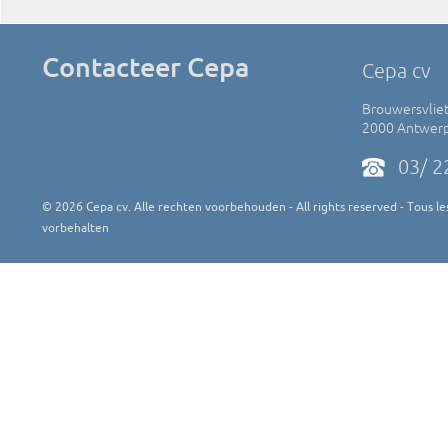
Contacteer Cepa
Cepa cv
Brouwersvliet
2000 Antwer
03/ 2
©
2026
Cepa cv. Alle rechten voorbehouden - All rights reserved - Tous les
vorbehalten