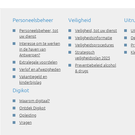
Personeelsbeheer
Veiligheid
Uitr
Personeelsbeheer, tot
Veiligheid, tot uw dienst
Ui
uw dienst
Veiligheidsinformatie
De
Interesse om te werken
Veiligheidsprocedures
Pr
in de haven van
Strategisch
Kl
Antwerpen?
veiligheidsplan 2025
Extralegale voordelen
Preventiebeleid alcohol
Verlof en afwezigheden
& drugs
Vakantiegeld en
kinderbijslag
Digikot
Waarom digitaal?
Ontdek Digikot
Opleiding
Vragen