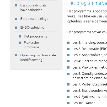
Het programma van
Basisopleiding als
havenarbeider
Het programma is opgebo
wekelijkse blokken van vie
Beroepsopleidingen
opleiding is een algemeen
EHBO-opleiding
Het programma omvat vo
Het programma
Praktische
Les 1: Inleiding, voors
informatie
Les 2: Reanimatie (ERC 
Les 3: Angor/infarct, b
Opleiding psychosociale
bedrijfsopvang
Les 4: Electriciteitso
Les 5: Praktijkles met
Les 6: Grondig onderzo
en verzorging ervan, hi
Les 7: Verbandtechnie
Les 8: Brandwonden, v
Les 9: Syntheseles met
Les 10: Examen