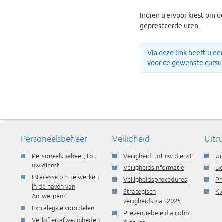
Indien u ervoor kiest om d
gepresteerde uren.
Via deze
link
heeft u een
voor de gewenste cursu
Personeelsbeheer
Veiligheid
Uitr
Personeelsbeheer, tot
Veiligheid, tot uw dienst
Ui
uw dienst
Veiligheidsinformatie
De
Interesse om te werken
Veiligheidsprocedures
Pr
in de haven van
Strategisch
Kl
Antwerpen?
veiligheidsplan 2025
Extralegale voordelen
Preventiebeleid alcohol
Verlof en afwezigheden