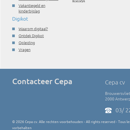
& drugs
Vakantiegeld en
kinderbijslag
Digikot
Waarom digitaal?
Ontdek Digikot
Opleiding
Vragen
Contacteer Cepa
Cepa cv
Brouwersvliet
2000 Antwer
03/ 2
©
2026
Cepa cv. Alle rechten voorbehouden - All rights reserved - Tous les
vorbehalten