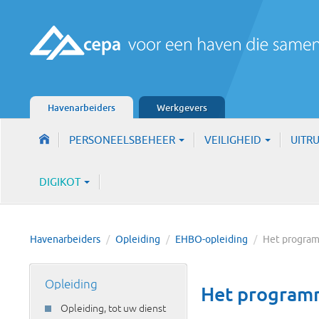
Havenarbeiders
Werkgevers
PERSONEELSBEHEER
VEILIGHEID
UITR
DIGIKOT
Havenarbeiders
/
Opleiding
/
EHBO-opleiding
/
Het progra
Opleiding
Het program
Opleiding, tot uw dienst