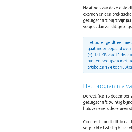
Na afloop van deze opleid
examen en een praktische 
getuigschrift blijft
vijf jaa
volgde, dan zal dit getuigsc
Let op: er geldt een ni
gaat meer bepaald over 
(*) Het KB van 15 decem
binnen bedrijven met in
artikelen 174 tot 183te
Het programma van
De wet (KB 15 december 20
getuigschrift twintig
bijs
hulpverleners deze uren st
Concreet houdt dit in dat
verplichte twintig bijschol