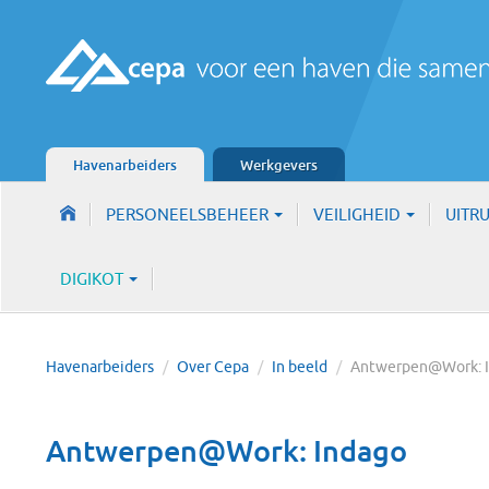
Havenarbeiders
Werkgevers
PERSONEELSBEHEER
VEILIGHEID
UITR
DIGIKOT
Havenarbeiders
/
Over Cepa
/
In beeld
/
Antwerpen@Work: 
Antwerpen@Work: Indago