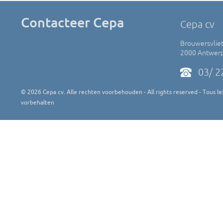
Contacteer Cepa
Cepa cv
Brouwersvliet
2000 Antwer
03/ 2
©
2026
Cepa cv. Alle rechten voorbehouden - All rights reserved - Tous les
vorbehalten