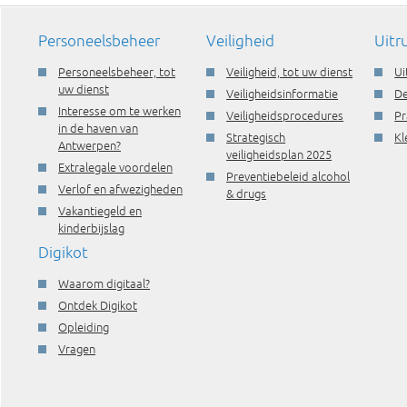
Personeelsbeheer
Veiligheid
Uitr
Personeelsbeheer, tot
Veiligheid, tot uw dienst
Ui
uw dienst
Veiligheidsinformatie
De
Interesse om te werken
Veiligheidsprocedures
Pr
in de haven van
Strategisch
Kl
Antwerpen?
veiligheidsplan 2025
Extralegale voordelen
Preventiebeleid alcohol
Verlof en afwezigheden
& drugs
Vakantiegeld en
kinderbijslag
Digikot
Waarom digitaal?
Ontdek Digikot
Opleiding
Vragen