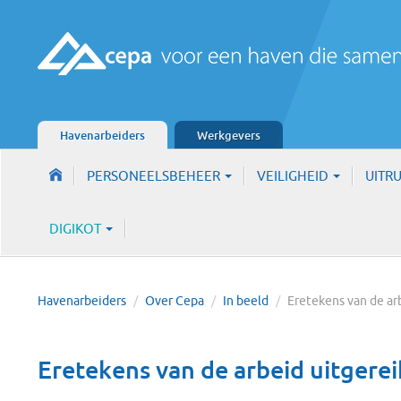
Havenarbeiders
Werkgevers
PERSONEELSBEHEER
VEILIGHEID
UITR
DIGIKOT
Havenarbeiders
/
Over Cepa
/
In beeld
/
Eretekens van de ar
Eretekens van de arbeid uitgerei