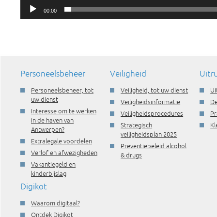
00:00
Personeelsbeheer
Veiligheid
Uitr
Personeelsbeheer, tot
Veiligheid, tot uw dienst
Ui
uw dienst
Veiligheidsinformatie
De
Interesse om te werken
Veiligheidsprocedures
Pr
in de haven van
Strategisch
Kl
Antwerpen?
veiligheidsplan 2025
Extralegale voordelen
Preventiebeleid alcohol
Verlof en afwezigheden
& drugs
Vakantiegeld en
kinderbijslag
Digikot
Waarom digitaal?
Ontdek Digikot