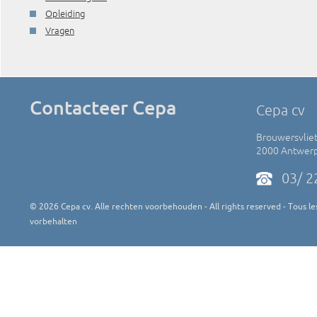
Opleiding
Vragen
Contacteer Cepa
Cepa cv
Brouwersvliet
2000 Antwer
03/ 2
©
2026
Cepa cv. Alle rechten voorbehouden - All rights reserved - Tous les
vorbehalten