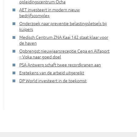
opleidingscentrum Ocha
AET investeert in modern nieuw
bedrijfscomplex
Onderzoek naar preventie belastingsletsels bij
kuipers
Medisch Centrum ZNA Kaai 142 staat klaar voor
de haven
Opbrengst nieuwjaarsreceptie Cepa en Alfaport
– Voka naar goed doel
PSA Antwerp schaft twee recordkranen aan
Eretekens van de arbeid uitgereikt
DP World investeert in de toekomst