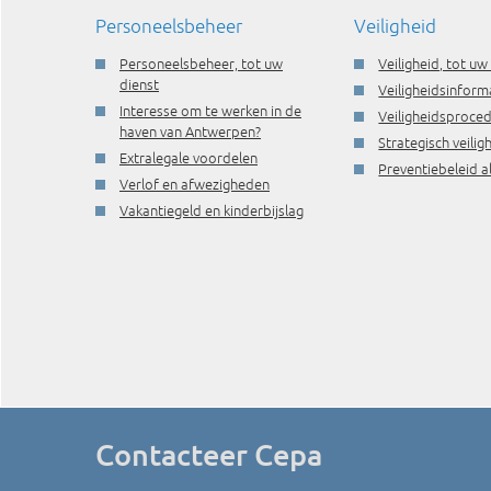
Personeelsbeheer
Veiligheid
Personeelsbeheer, tot uw
Veiligheid, tot uw
dienst
Veiligheidsinform
Interesse om te werken in de
Veiligheidsproce
haven van Antwerpen?
Strategisch veili
Extralegale voordelen
Preventiebeleid a
Verlof en afwezigheden
Vakantiegeld en kinderbijslag
Contacteer Cepa