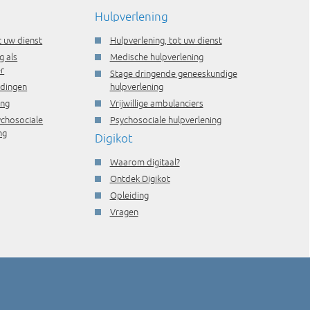
Hulpverlening
t uw dienst
Hulpverlening, tot uw dienst
g als
Medische hulpverlening
r
Stage dringende geneeskundige
idingen
hulpverlening
ing
Vrijwillige ambulanciers
ychosociale
Psychosociale hulpverlening
ng
Digikot
Waarom digitaal?
Ontdek Digikot
Opleiding
Vragen