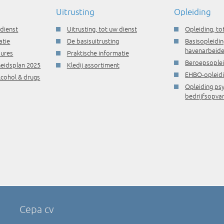
Uitrusting
Opleiding
 dienst
Uitrusting, tot uw dienst
Opleiding, to
atie
De basisuitrusting
Basisopleidin
havenarbeide
dures
Praktische informatie
Beroepsople
gheidsplan 2025
Kledij assortiment
EHBO-opleid
lcohol & drugs
Opleiding ps
bedrijfsopva
Cepa cv