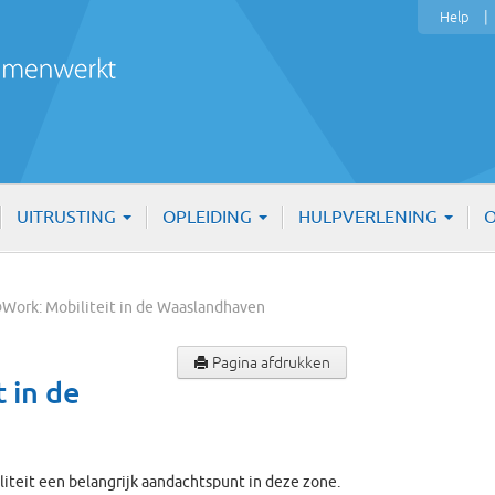
Help
UITRUSTING
OPLEIDING
HULPVERLENING
O
Work: Mobiliteit in de Waaslandhaven
Pagina afdrukken
 in de
iteit een belangrijk aandachtspunt in deze zone.