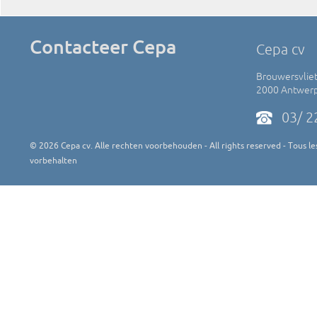
Contacteer Cepa
Cepa cv
Brouwersvliet
2000 Antwer
03/ 2
©
2026
Cepa cv. Alle rechten voorbehouden - All rights reserved - Tous les
vorbehalten