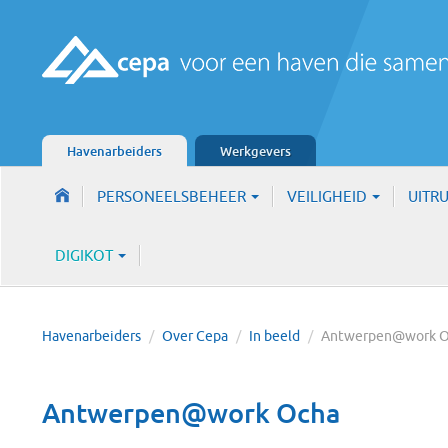
Havenarbeiders
Werkgevers
PERSONEELSBEHEER
VEILIGHEID
UITR
DIGIKOT
Havenarbeiders
/
Over Cepa
/
In beeld
/
Antwerpen@work 
Antwerpen@work Ocha