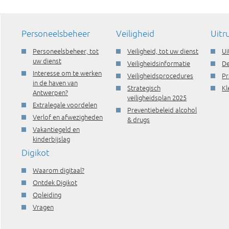
Personeelsbeheer
Veiligheid
Uitr
Personeelsbeheer, tot
Veiligheid, tot uw dienst
Ui
uw dienst
Veiligheidsinformatie
De
Interesse om te werken
Veiligheidsprocedures
Pr
in de haven van
Strategisch
Kl
Antwerpen?
veiligheidsplan 2025
Extralegale voordelen
Preventiebeleid alcohol
Verlof en afwezigheden
& drugs
Vakantiegeld en
kinderbijslag
Digikot
Waarom digitaal?
Ontdek Digikot
Opleiding
Vragen