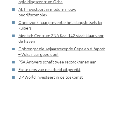
opleidingscentrum Ocha
AET investeert in modern nieuw
bedrijfscomplex
Onderzoek naar preventie belastingsletsels bij
kuipers
Medisch Centrum ZNA Kaai 142 staat klaar voor
de haven
Opbrengst nieuwjaarsreceptie Cepa en Alfaport
– Voka naar goed doel
PSA Antwerp schaft twee recordkranen aan
Eretekens van de arbeid uitgereikt
DP World investeert in de toekomst