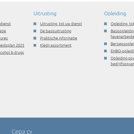
Uitrusting
Opleiding
 dienst
Uitrusting, tot uw dienst
Opleiding, to
atie
De basisuitrusting
Basisopleidin
havenarbeide
dures
Praktische informatie
Beroepsople
gheidsplan 2025
Kledij assortiment
EHBO-opleid
lcohol & drugs
Opleiding ps
bedrijfsopva
Cepa cv