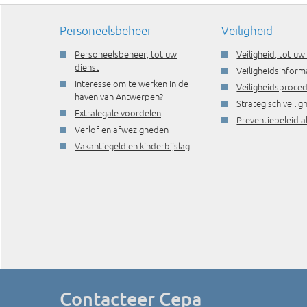
Personeelsbeheer
Veiligheid
Personeelsbeheer, tot uw
Veiligheid, tot uw
dienst
Veiligheidsinform
Interesse om te werken in de
Veiligheidsproce
haven van Antwerpen?
Strategisch veili
Extralegale voordelen
Preventiebeleid a
Verlof en afwezigheden
Vakantiegeld en kinderbijslag
Contacteer Cepa