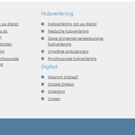
Hulpverlening
t uw dienst
Hulpverlening, tot uw dienst
g als
Medische hulpverlening
r
Stage dringende geneeskundige
idingen
hulpverlening
ing
Vrijwillige ambulanciers
ychosociale
Psychosociale hulpverlening
ng
Digikot
Waarom digitaal?
Ontdek Digikot
Opleiding
Vragen