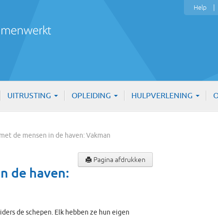
Help
UITRUSTING
OPLEIDING
HULPVERLENING
O
s met de mensen in de haven: Vakman
Pagina afdrukken
n de haven:
ders de schepen. Elk hebben ze hun eigen