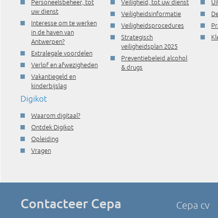
Personeelsbeheer, tot
Veiligheid, tot uw dienst
Ui
uw dienst
Veiligheidsinformatie
De
Interesse om te werken
Veiligheidsprocedures
Pr
in de haven van
Strategisch
Kl
Antwerpen?
veiligheidsplan 2025
Extralegale voordelen
Preventiebeleid alcohol
Verlof en afwezigheden
& drugs
Vakantiegeld en
kinderbijslag
Digikot
Waarom digitaal?
Ontdek Digikot
Opleiding
Vragen
Contacteer Cepa
Cepa cv