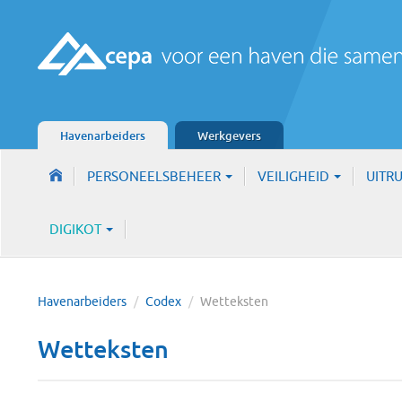
Havenarbeiders
Werkgevers
PERSONEELSBEHEER
VEILIGHEID
UITR
DIGIKOT
Havenarbeiders
/
Codex
/
Wetteksten
Wetteksten