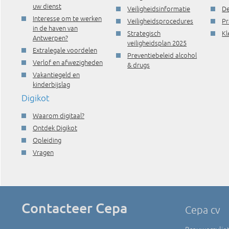
uw dienst
Veiligheidsinformatie
De
Interesse om te werken
Veiligheidsprocedures
Pr
in de haven van
Strategisch
Kl
Antwerpen?
veiligheidsplan 2025
Extralegale voordelen
Preventiebeleid alcohol
Verlof en afwezigheden
& drugs
Vakantiegeld en
kinderbijslag
Digikot
Waarom digitaal?
Ontdek Digikot
Opleiding
Vragen
Contacteer Cepa
Cepa cv