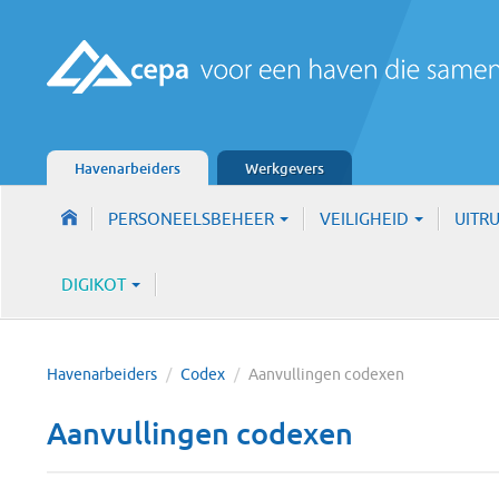
Havenarbeiders
Werkgevers
PERSONEELSBEHEER
VEILIGHEID
UITR
DIGIKOT
Havenarbeiders
/
Codex
/
Aanvullingen codexen
Aanvullingen codexen