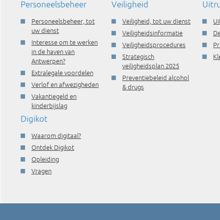
Personeelsbeheer
Veiligheid
Uitr
Personeelsbeheer, tot
Veiligheid, tot uw dienst
Ui
uw dienst
Veiligheidsinformatie
De
Interesse om te werken
Veiligheidsprocedures
Pr
in de haven van
Strategisch
Kl
Antwerpen?
veiligheidsplan 2025
Extralegale voordelen
Preventiebeleid alcohol
Verlof en afwezigheden
& drugs
Vakantiegeld en
kinderbijslag
Digikot
Waarom digitaal?
Ontdek Digikot
Opleiding
Vragen