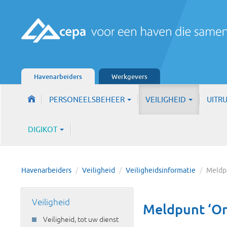
Havenarbeiders
Werkgevers
PERSONEELSBEHEER
VEILIGHEID
UITR
DIGIKOT
Havenarbeiders
/
Veiligheid
/
Veiligheidsinformatie
/
Meld
Veiligheid
Meldpunt ‘On
Veiligheid, tot uw dienst