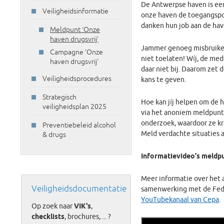
De Antwerpse haven is een
Veiligheidsinformatie
onze haven de toegangspoo
danken hun job aan de have
Meldpunt ‘Onze
haven drugsvrij’
Jammer genoeg misbruiken
Campagne 'Onze
niet toelaten! Wíj, de med
haven drugsvrij'
daar niet bij. Daarom zet
Veiligheidsprocedures
kans te geven.
Strategisch
Hoe kan jíj helpen om de 
veiligheidsplan 2025
via het anoniem meldpunt 
onderzoek, waardoor ze kr
Preventiebeleid alcohol
Meld verdachte situaties
& drugs
Informatievideo’s meldp
Meer informatie over het 
Veiligheidsdocumentatie
samenwerking met de Feder
YouTubekanaal van Cepa
.
Op zoek naar
VIK's
,
checklists
, brochures, ... ?