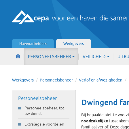
Havenarbeiders
Werkgevers
PERSONEELSBEHEER
VEILIGHEID
UITR
Werkgevers
/
Personeelsbeheer
/
Verlof en afwezigheden
/
Personeelsbeheer
Dwingend fam
Personeelsbeheer, tot
uw dienst
Bij bepaalde niet te voorz
noodzakelijke
tussenkoms
Extralegale voordelen
familiaal verlof. Deze dag