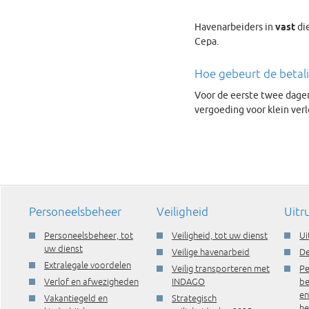
Havenarbeiders in
vast
die
Cepa.
Hoe gebeurt de betal
Voor de eerste twee dagen 
vergoeding voor klein verl
Personeelsbeheer
Veiligheid
Uitr
Personeelsbeheer, tot
Veiligheid, tot uw dienst
Ui
uw dienst
Veilige havenarbeid
De
Extralegale voordelen
Veilig transporteren met
Pe
Verlof en afwezigheden
INDAGO
be
e
Vakantiegeld en
Strategisch
he