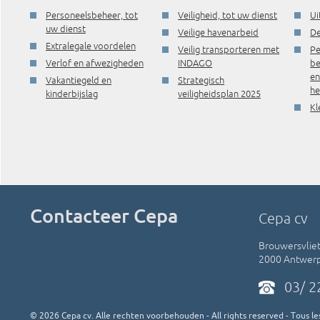
Personeelsbeheer, tot
Veiligheid, tot uw dienst
Ui
uw dienst
Veilige havenarbeid
De
Extralegale voordelen
Veilig transporteren met
Pe
Verlof en afwezigheden
INDAGO
be
e
Vakantiegeld en
Strategisch
he
kinderbijslag
veiligheidsplan 2025
Kl
Contacteer Cepa
Cepa cv
Brouwersvliet
2000 Antwer
03/ 2
©
2026
Cepa cv. Alle rechten voorbehouden - All rights reserved - Tous les