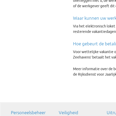
overleggen met u, de werk
of de werkgever geeft dit
Waar kunnen uw werk
Via het elektronisch loke
resterende vakantiedagen
Hoe gebeurt de betal
Voor wettelijke vakantie 
Zeehavens’ betaalt het vak
Meer informatie over de b
de Rijksdienst voor Jaarlij
Personeelsbeheer
Veiligheid
Uitr