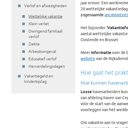
jaar ervoor. Een werknemer
Verlof en afwezigheden
20 wettelijke vakantieda
zogenaamde
anciënniteit
Wettelijke vakantie
Klein verlet
Het bijzonder ‘
Vakantiefo
Dwingend familiaal
aantal wettelijke vakanti
verlof
Oostende en Brussel.
Ziekte
Arbeidsongeval
Meer
informatie
over de 
website
van de Rijksdienst
Educatief verlof
Herverdelingsdagen
Hoe gaat het prakt
Vakantiegeld en
kinderbijslag
Hoe kunnen havenarbe
Losse
havenarbeiders kunn
van afdeling haven van Ce
vóór de start van de aanwe
voorleggen van het werkb
Om vakantie aan te vragen