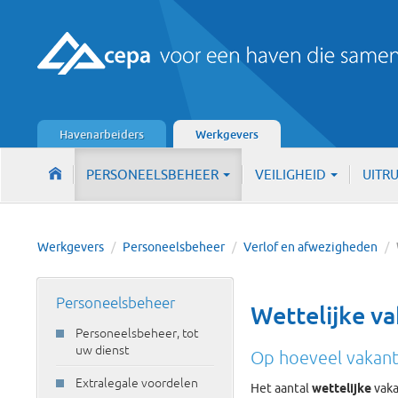
Havenarbeiders
Werkgevers
PERSONEELSBEHEER
VEILIGHEID
UITR
Werkgevers
/
Personeelsbeheer
/
Verlof en afwezigheden
/
Personeelsbeheer
Wettelijke va
Personeelsbeheer, tot
uw dienst
Op hoeveel vakant
Extralegale voordelen
Het aantal
wettelijke
vaka