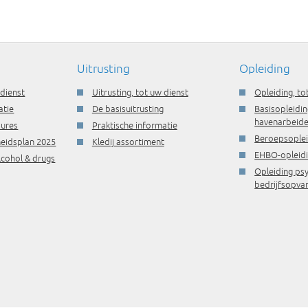
Uitrusting
Opleiding
 dienst
Uitrusting, tot uw dienst
Opleiding, to
atie
De basisuitrusting
Basisopleidin
havenarbeide
dures
Praktische informatie
Beroepsople
gheidsplan 2025
Kledij assortiment
EHBO-opleid
lcohol & drugs
Opleiding ps
bedrijfsopva