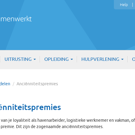
Help
UITRUSTING
OPLEIDING
HULPVERLENING
O
rdelen
/
Anciënniteitspremies
ënniteitspremies
e van je loyaliteit als havenarbeider, logistieke werknemer en vakman, of
 premie. Dit zijn de zogenaamde anciënniteitspremies.