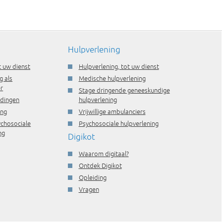
Hulpverlening
t uw dienst
Hulpverlening, tot uw dienst
g als
Medische hulpverlening
r
Stage dringende geneeskundige
idingen
hulpverlening
ing
Vrijwillige ambulanciers
ychosociale
Psychosociale hulpverlening
ng
Digikot
Waarom digitaal?
Ontdek Digikot
Opleiding
Vragen