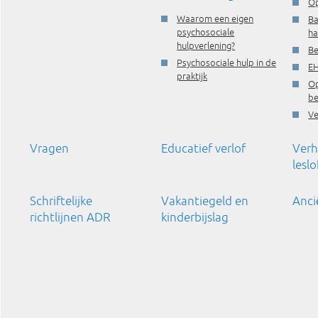
Op
Waarom een eigen
Ba
psychosociale
ha
hulpverlening?
Be
Psychosociale hulp in de
EH
praktijk
Op
be
Ve
Vragen
Educatief verlof
Verh
lesl
Schriftelijke
Vakantiegeld en
Anci
richtlijnen ADR
kinderbijslag