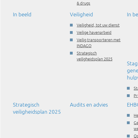
& drugs
In beeld
Veiligheid
In b
Veiligheid, tot uw dienst
Veilige havenarbeid
Veilig transporteren met
INDAGO
Strategisch
veiligheidsplan 2025
Stag
gene
hulp
St
Pr
Strategisch
Audits en advies
EHBO
veiligheidsplan 2025
H
Ge
we
Op