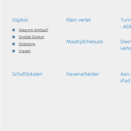
Digikot
Klein verlet
Tunn
- AD
Waarom digitaal?
Ontdek Digikot
Maaltijdcheques
Dwin
Opleiding
verl
Vragen
Schaftlokalen
Havenarbeider
Aan 
iPad