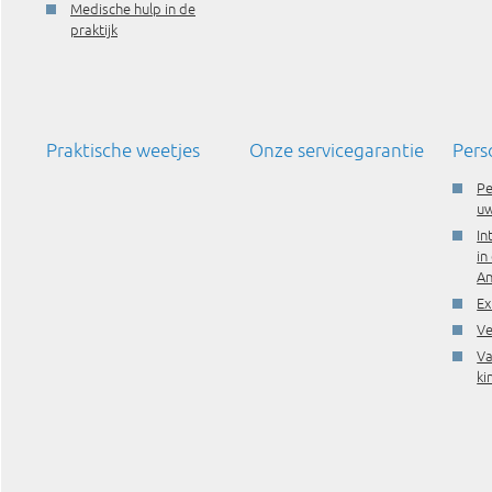
Medische hulp in de
praktijk
Praktische weetjes
Onze servicegarantie
Pers
Pe
uw
In
in
A
Ex
Ve
Va
ki