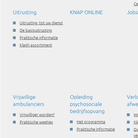
C
Uitrusting
KNAP ONLINE
Jobs
Uitrusting, tot uw dienst
De basisuitrusting
Praktische informatie
Kledij assortiment
Vrijwillige
Opleiding
Verl
ambulanciers
psychosociale
afwe
bedrijfsopvang
Vrijwilliger worden?
We
Het programma
Praktische weetjes
Kl
Praktische informatie
Dw
ve