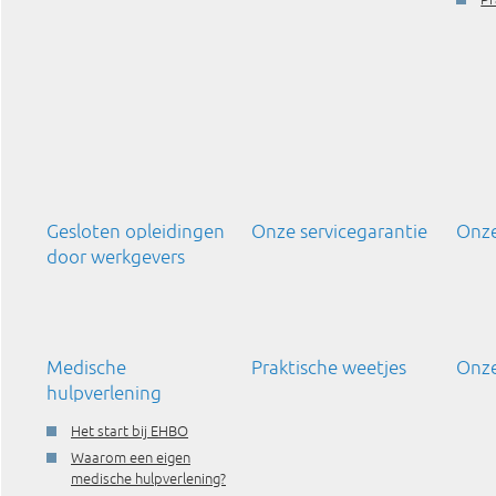
Gesloten opleidingen
Onze servicegarantie
Onze
door werkgevers
Medische
Praktische weetjes
Onze
hulpverlening
Het start bij EHBO
Waarom een eigen
medische hulpverlening?