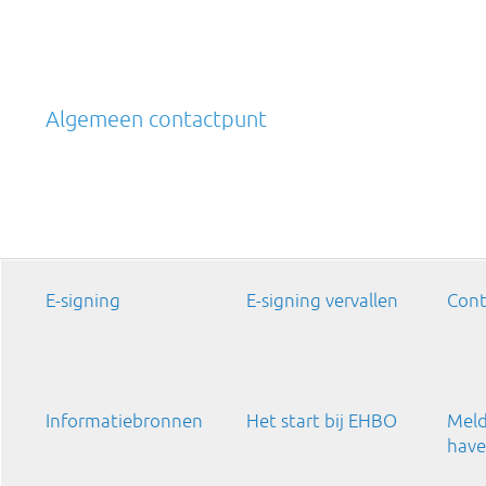
Algemeen contactpunt
E-signing
E-signing vervallen
Cont
Informatiebronnen
Het start bij EHBO
Meld
have