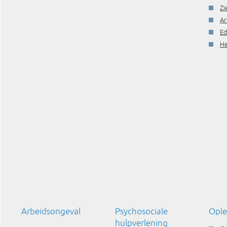
Zi
Ar
Ed
He
Arbeidsongeval
Psychosociale
Ople
hulpverlening