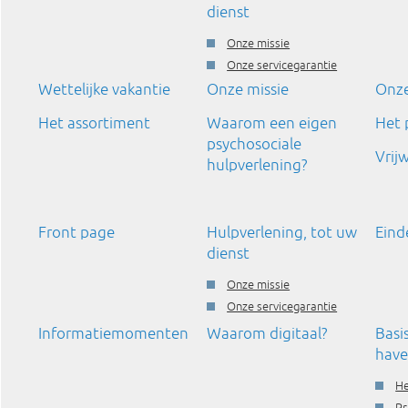
dienst
Onze missie
Onze servicegarantie
Wettelijke vakantie
Onze missie
Onze
Het assortiment
Waarom een eigen
Het
psychosociale
Vrij
hulpverlening?
Front page
Hulpverlening, tot uw
Eind
dienst
Onze missie
Onze servicegarantie
Informatiemomenten
Waarom digitaal?
Basi
have
H
Pr