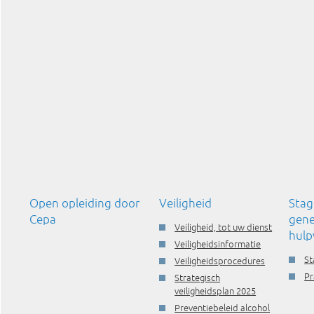
Open opleiding door
Veiligheid
Stag
Cepa
gene
Veiligheid, tot uw dienst
hulp
Veiligheidsinformatie
St
Veiligheidsprocedures
Pr
Strategisch
veiligheidsplan 2025
Preventiebeleid alcohol